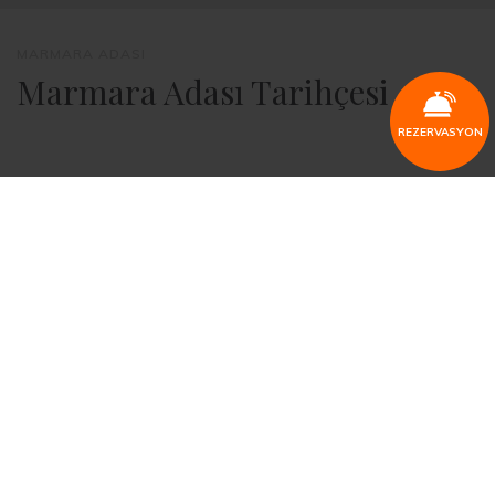
MARMARA ADASI
Marmara Adası Tarihçesi
REZERVASYON
Adadaki ilk yerleşme Antik Çağda Miletoslularca kuruldu.
Bir deniz ticaret kolonisi olarak kurulan Prokonnesos kenti,
adaya da adını verdi. Bir çok kez yağmalanan Prokennesos,
Roma Döneminde Hıristiyanların sürgün yeriydi.
BizansDöneminde keşişlerin yerleştiği adaya, Osmanlı
topraklarına katıldıktan sonra 15. yüzyıldan başlayarak
Türkler de yerleştirildi. Ada halkının çoğunluğunu oluşturan
Rumlar yüzyıllarca Türklerle yan yana yaşadı. Günümüzde
Roma, Bizans ve Osmanlı Dönemi tarihi eserleri adada
kısmen mevcuttur. İstanbul Arkeoloji Müzesi'nde sergilenen